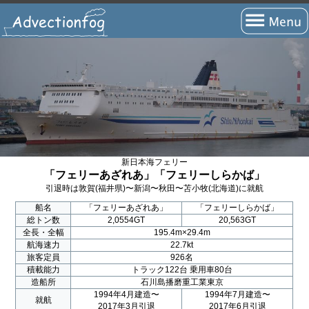
トップページ
フェリーの旅とは？
フェリーの航路
瀬戸内海航路
新日本海フェリー
北海道航路
「フェリーあざれあ」「フェリーしらかば」
引退時は敦賀(福井県)〜新潟〜秋田〜苫小牧(北海道)に就航
九州・四国(太平洋)航路
船名
「フェリーあざれあ」
「フェリーしらかば」
沖縄・離島航路
総トン数
2,0554GT
20,563GT
全長・全幅
195.4m×29.4m
航海速力
22.7kt
国際航路
旅客定員
926名
積載能力
トラック122台 乗用車80台
海外航路
造船所
石川島播磨重工業東京
1994年4月建造〜
1994年7月建造〜
就航
短距離航路
2017年3月引退
2017年6月引退