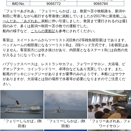
IMO No.
9066772
9066784
あの船は今？
「フェリーあざれあ」「フェリーしらかば」は、敦賀〜苫小牧航路を、新潟や
秋田に寄港しながら航行する寄港便に就航していましたが2017年に新造船
「ら
べんだあ」「あざれあ」
就航に伴い引退しました。敦賀まで運行されるのは週1
船を眺める
回のみで、多くは新潟〜秋田〜苫小牧での運航でした。
船内の様子など、
こちらの乗船記
も参考にされてください。
船旅をもっと楽しく
客室は、スイートルームからツーリストJ(旧来の2等雑魚寝部屋)まであります。
ベッドルームの相部屋になるツーリストBは、2段ベッド方式です。1名個室はあ
Photo BBS
りません。客室前方には吹き抜けがあり、内部屋となるステートBには自然の光
が入るようになっています。
Text BBS
パブリックスペースは、レストランやカフェ、フォワードサロン、大浴場、ビ
デオシアター、コインランドリー、卓球台などもあり充実しています。また、
船尾のデッキにジャグジーがありますが夏季のみのようです。本船にはサウナ
がありますが、大浴場とは別の場所で水着等が必要になりますのでご注意くだ
さい。
「フェリーしらかば」(秋
「フェリーしらかば」(秋
「フェリーあざれあ」フォ
田港)
田港)
ワードサロン