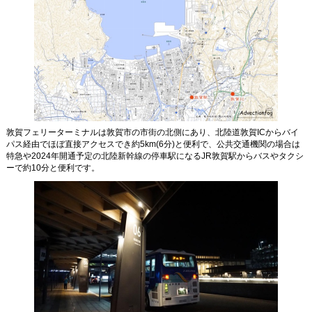
あの船は今？
船を眺める
船旅をもっと楽しく
Photo BBS
敦賀フェリーターミナルは敦賀市の市街の北側にあり、北陸道敦賀ICからバイ
Text BBS
パス経由でほぼ直接アクセスでき約5km(6分)と便利で、公共交通機関の場合は
特急や2024年開通予定の北陸新幹線の停車駅になるJR敦賀駅からバスやタクシ
ーで約10分と便利です。