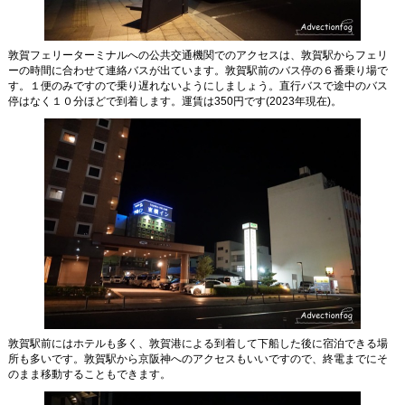
敦賀フェリーターミナルへの公共交通機関でのアクセスは、敦賀駅からフェリ
ーの時間に合わせて連絡バスが出ています。敦賀駅前のバス停の６番乗り場で
す。１便のみですので乗り遅れないようにしましょう。直行バスで途中のバス
停はなく１０分ほどで到着します。運賃は350円です(2023年現在)。
敦賀駅前にはホテルも多く、敦賀港による到着して下船した後に宿泊できる場
所も多いです。敦賀駅から京阪神へのアクセスもいいですので、終電までにそ
のまま移動することもできます。