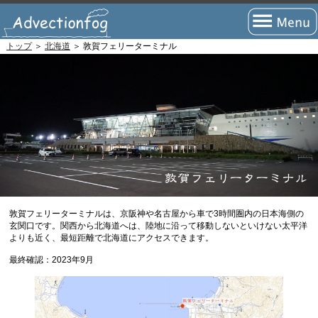
トップ
＞
北海道
＞ 敦賀フェリーターミナル
トップページ
フェリーの旅とは？
フェリーの航路
瀬戸内海航路
北海道航路
九州・四国(太平洋)航路
敦賀フェリーターミナルは、京阪神や名古屋から車で3時間圏内の日本海側の
玄関口です。関西から北海道へは、陸地に沿って移動しないといけない太平洋
沖縄・離島航路
よりも近く、最短距離で北海道にアクセスできます。
国際航路
最終確認：2023年9月
海外航路
短距離航路