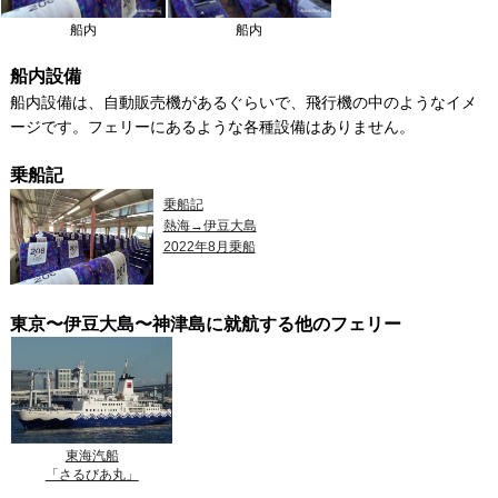
船内
船内
船内設備
船内設備は、自動販売機があるぐらいで、飛行機の中のようなイメ
ージです。フェリーにあるような各種設備はありません。
乗船記
乗船記
熱海→伊豆大島
2022年8月乗船
東京〜伊豆大島〜神津島に就航する他のフェリー
東海汽船
「さるびあ丸」