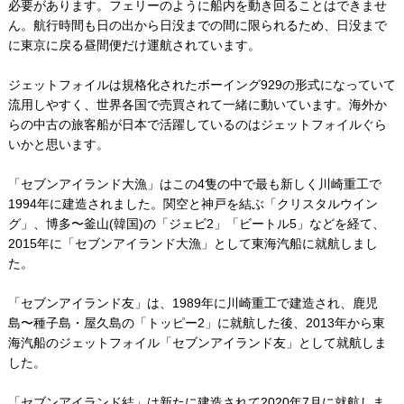
必要があります。フェリーのように船内を動き回ることはできませ
ん。航行時間も日の出から日没までの間に限られるため、日没まで
に東京に戻る昼間便だけ運航されています。
ジェットフォイルは規格化されたボーイング929の形式になっていて
流用しやすく、世界各国で売買されて一緒に動いています。海外か
らの中古の旅客船が日本で活躍しているのはジェットフォイルぐら
いかと思います。
「セブンアイランド大漁」はこの4隻の中で最も新しく川崎重工で
1994年に建造されました。関空と神戸を結ぶ「クリスタルウイン
グ」、博多〜釜山(韓国)の「ジェビ2」「ビートル5」などを経て、
2015年に「セブンアイランド大漁」として東海汽船に就航しまし
た。
「セブンアイランド友」は、1989年に川崎重工で建造され、鹿児
島〜種子島・屋久島の「トッピー2」に就航した後、2013年から東
海汽船のジェットフォイル「セブンアイランド友」として就航しま
した。
「セブンアイランド結」は新たに建造されて2020年7月に就航しま