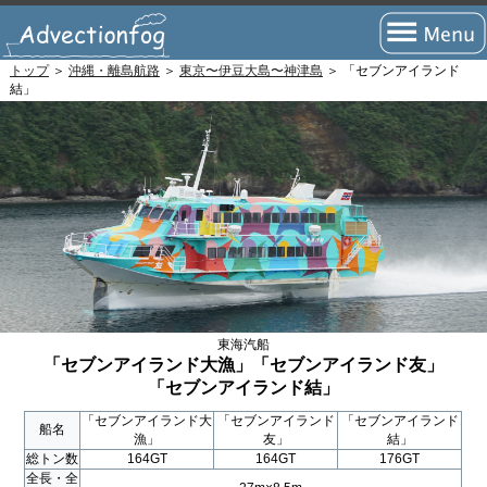
トップ
＞
沖縄・離島航路
＞
東京〜伊豆大島〜神津島
＞ 「セブンアイランド
トップページ
結」
フェリーの旅とは？
フェリーの航路
瀬戸内海航路
北海道航路
九州・四国(太平洋)航路
東海汽船
沖縄・離島航路
「セブンアイランド大漁」「セブンアイランド友」
「セブンアイランド結」
国際航路
「セブンアイランド大
「セブンアイランド
「セブンアイランド
船名
海外航路
漁」
友」
結」
総トン数
164GT
164GT
176GT
全長・全
短距離航路