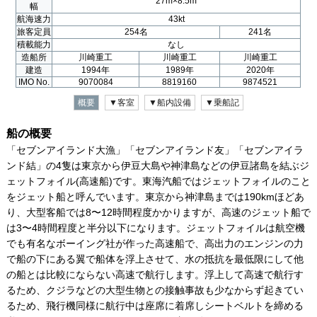
27m×8.5m
幅
航海速力
43kt
あの船は今？
旅客定員
254名
241名
積載能力
なし
船を眺める
造船所
川崎重工
川崎重工
川崎重工
建造
1994年
1989年
2020年
IMO No.
9070084
8819160
9874521
船旅をもっと楽しく
概要
▼客室
▼船内設備
▼乗船記
Photo BBS
船の概要
Text BBS
「セブンアイランド大漁」「セブンアイランド友」「セブンアイラ
ンド結」の4隻は東京から伊豆大島や神津島などの伊豆諸島を結ぶジ
ェットフォイル(高速船)です。東海汽船ではジェットフォイルのこと
をジェット船と呼んでいます。東京から神津島までは190kmほどあ
り、大型客船では8〜12時間程度かかりますが、高速のジェット船で
は3〜4時間程度と半分以下になります。ジェットフォイルは航空機
でも有名なボーイング社が作った高速船で、高出力のエンジンの力
で船の下にある翼で船体を浮上させて、水の抵抗を最低限にして他
の船とは比較にならない高速で航行します。浮上して高速で航行す
るため、クジラなどの大型生物との接触事故も少なからず起きてい
るため、飛行機同様に航行中は座席に着席しシートベルトを締める