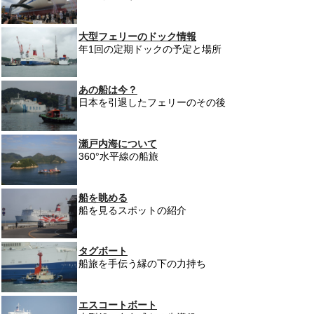
大型フェリーのドック情報
年1回の定期ドックの予定と場所
あの船は今？
日本を引退したフェリーのその後
瀬戸内海について
360°水平線の船旅
船を眺める
船を見るスポットの紹介
タグボート
船旅を手伝う縁の下の力持ち
エスコートボート