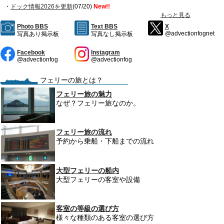
・
ドック情報2026を更新
(07/20)
New!!
もっと見る
北海道航路
Photo BBS
Text BBS
X
@advectionfognet
写真あり掲示板
写真なし掲示板
九州・四国(太平洋)航路
Facebook
Instagram
沖縄・離島航路
@advectionfog
@advectionfog
国際航路
フェリーの旅とは？
フェリー旅の魅力
海外航路
なぜ？フェリー旅なのか。
短距離航路
フェリー旅の流れ
あの船は今？
予約から乗船・下船までの流れ
船を眺める
大型フェリーの船内
大型フェリーの客室や設備
船旅をもっと楽しく
Photo BBS
客室の等級の選び方
様々な種類のある客室の選び方
Text BBS