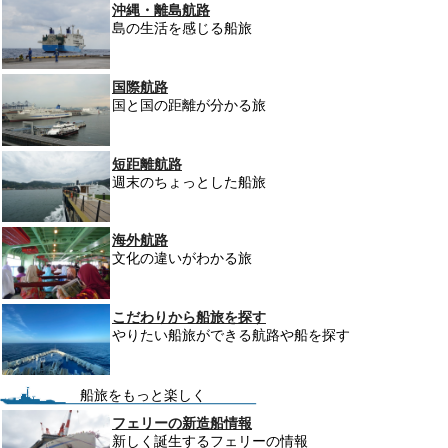
沖縄・離島航路
島の生活を感じる船旅
国際航路
国と国の距離が分かる旅
短距離航路
週末のちょっとした船旅
海外航路
文化の違いがわかる旅
こだわりから船旅を探す
やりたい船旅ができる航路や船を探す
船旅をもっと楽しく
フェリーの新造船情報
新しく誕生するフェリーの情報