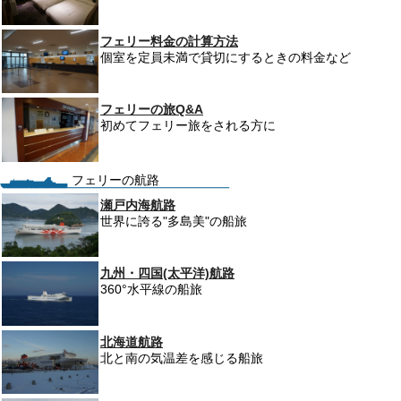
フェリー料金の計算方法
個室を定員未満で貸切にするときの料金など
フェリーの旅Q&A
初めてフェリー旅をされる方に
フェリーの航路
瀬戸内海航路
世界に誇る"多島美"の船旅
九州・四国(太平洋)航路
360°水平線の船旅
北海道航路
北と南の気温差を感じる船旅