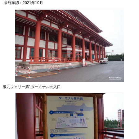
最終確認：2021年10月
あの船は今？
船を眺める
船旅をもっと楽しく
Photo BBS
Text BBS
阪九フェリー第1ターミナルの入口