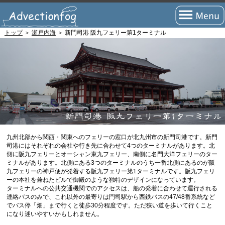
トップ
＞
瀬戸内海
＞ 新門司港 阪九フェリー第1ターミナル
トップページ
フェリーの旅とは？
フェリーの航路
瀬戸内海航路
北海道航路
九州北部から関西・関東へのフェリーの窓口が北九州市の新門司港です。新門
九州・四国(太平洋)航路
司港にはそれぞれの会社や行き先に合わせて4つのターミナルがあります。北
側に阪九フェリーとオーシャン東九フェリー、南側に名門大洋フェリーのター
沖縄・離島航路
ミナルがあります。北側にある3つのターミナルのうち一番北側にあるのが阪
九フェリーの神戸便が発着する阪九フェリー第1ターミナルです。阪九フェリ
ーの本社を兼ねたビルで御殿のような独特のデザインになっています。
国際航路
ターミナルへの公共交通機関でのアクセスは、船の発着に合わせて運行される
連絡バスのみで、これ以外の最寄りは門司駅から西鉄バスの47/48番系統など
海外航路
でバス停「畑」まで行くと徒歩30分程度です。ただ狭い道を歩いて行くこと
になり迷いやすいかもしれません。
短距離航路