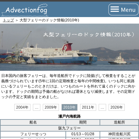
トップ
＞ 大型フェリーのドック情報(2010年)
トップページ
フェリーの旅とは？
フェリーの航路
瀬戸内海航路
北海道航路
日本国内の旅客フェリーは、毎年造船所でドックに陸揚げして検査をすることが
義務づけられています(5年に1回の定期検査と毎年の中間検査)。いつも同じ航路
にいるフェリーもこのときだけは、いつものルートを外れて遠くのドックに向か
九州・四国(太平洋)航路
います。ドックの期間は予備の船がなければ運休となり減便します。その定期ド
ックの予定と実績をまとめました。
沖縄・離島航路
2004年
…
2009年
2010年
2011年
…
2026年
国際航路
瀬戸内海航路
船名
期間
造船所
海外航路
阪九フェリー
フェリーせっつ
01/13～01/28
神田造船川尻
短距離航路