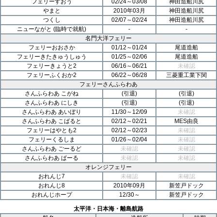
フェリーすおう
02/24～03/08
神田造船川尻
やまと
2010年03月
神田造船川尻
あの船は今？
つくし
02/07～02/24
神田造船川尻
ニューながと (臨時で就航)
-
-
船を眺める
名門大洋フェリー
フェリーおおさか
01/12～01/24
尾道造船
船旅をもっと楽しく
フェリーきたきゅうしゅう
01/25～02/06
尾道造船
フェリーきょうと2
06/16～06/21
未確認
フェリーふくおか2
06/22～06/28
三菱重工業下関
Photo BBS
フェリーさんふらわあ
さんふらわあ こがね
(引退)
(引退)
Text BBS
さんふらわあ にしき
(引退)
(引退)
さんふらわあ あいぼり
11/30～12/09
未確認
さんふらわあ こばると
02/12～02/21
MES由良
フェリーはやとも2
02/12～02/23
未確認
フェリーくるしま
01/26～02/04
未確認
さんふらわあ ごーるど
未確認
未確認
さんふらわあ ぱーる
未確認
未確認
オレンジフェリー
おれんじ7
未確認
未確認
おれんじ8
2010年09月
新笠戸ドック
おれんじホープ
12/30～
新笠戸ドック
太平洋・日本海・離島航路