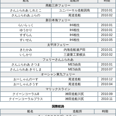
船名
造船所
時期
商船三井フェリー
さんふらわあ しれとこ
ユニバーサル造船因島
2010.01
さんふらわあ ふらの
尾道造船
2010.02
新日本海フェリー
らいらっく
IHI相生
2010.01
ゆうかり
IHI相生
2010.01
すずらん
IHI相生
2010.02
すいせん
IHI相生
2010.05
太平洋フェリー
きたかみ
内海造船瀬戸田
2010.01
いしかり
三菱重工業横浜
2010.02
フェリーさんふらわあ
さんふらわあ さつま
MES由良
2010.01
さんふらわあ きりしま
MES由良
2010.07
オーシャン東九フェリー
おーしゃんのーす
尾道造船
2010.12
おーしゃんさうす
尾道造船
2010.04
マリックスライン
クイーンコーラル8
神田造船川尻
2010.09
クイーンコーラルプラス
神田造船川尻
2010.11
国際航路
船名
造船所
時期