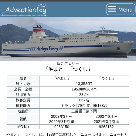
トップページ
フェリーの旅とは？
フェリーの航路
瀬戸内海航路
阪九フェリー
「やまと」「つくし」
北海道航路
船名
「やまと」
「つくし」
総トン数
13,353GT
九州・四国(太平洋)航路
全長・全幅
195.0m×26.4m
航海速力
23.5kt
沖縄・離島航路
旅客定員
667名
積載能力
トラック279台 乗用車138台
国際航路
造船所
三菱重工業下関
2003年3月〜
2003年6月〜
就航
海外航路
2020年3月引退
2021年3月引退
IMO No.
9263150
9263162
短距離航路
「やまと」「つくし」は、1988年に就航した「ニューはりま」「ニューせと」