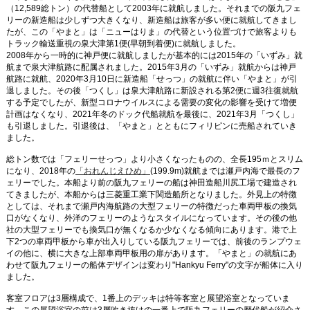
（12,589総トン）の代替船として2003年に就航しました。それまでの阪九フェ
リーの新造船は少しずつ大きくなり、新造船は旅客が多い便に就航してきまし
あの船は今？
たが、この「やまと」は「ニューはりま」の代替という位置づけで旅客よりも
トラック輸送重視の泉大津第1便(早朝到着便)に就航しました。
船を眺める
2008年から一時的に神戸便に就航しましたが基本的には2015年の「いずみ」就
航まで泉大津航路に配属されました。2015年3月の「いずみ」就航からは神戸
航路に就航、2020年3月10日に新造船「せっつ」の就航に伴い「やまと」が引
船旅をもっと楽しく
退しました。その後「つくし」は泉大津航路に新設される第2便に週3往復就航
する予定でしたが、新型コロナウイルスによる需要の変化の影響を受けて増便
Photo BBS
計画はなくなり、2021年冬のドック代船就航を最後に、2021年3月「つくし」
も引退しました。引退後は、「やまと」とともにフィリピンに売船されていき
Text BBS
ました。
総トン数では「フェリーせっつ」より小さくなったものの、全長195ｍとスリム
になり、2018年の
「おれんじえひめ」
(199.9m)就航までは瀬戸内海で最長のフ
ェリーでした。本船より前の阪九フェリーの船は神田造船川尻工場で建造され
てきましたが、本船からは三菱重工業下関造船所となりました。外見上の特徴
としては、それまで瀬戸内海航路の大型フェリーの特徴だった車両甲板の換気
口がなくなり、外洋のフェリーのようなスタイルになっています。その後の他
社の大型フェリーでも換気口が無くなるか少なくなる傾向にあります。港で上
下2つの車両甲板から車が出入りしている阪九フェリーでは、前後のランプウェ
イの他に、横に大きな上部車両甲板用の扉があります。「やまと」の就航にあ
わせて阪九フェリーの船体デザインは変わり"Hankyu Ferry"の文字が船体に入り
ました。
客室フロアは3層構成で、1番上のデッキは特等客室と展望浴室となっていま