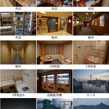
売店
売店
売店
船内
船内
売店
船内
1等和室
1等和室
2等指定A
自動販売機
デッキ