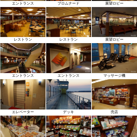
エントランス
プロムナード
展望ロビー
レストラン
展望ロビー
レストラン
マッサージ機
エントランス
エントランス
エレベーター
デッキ
売店