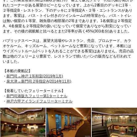
す。この展望浴室の前は3層吹き抜けの一番上で阪九フェリーの歴代船が紹介さ
れたコーナーがある展望ロビーとなっています。上から2番目のデッキに1等・
２等指定B・レストラン、下のデッキに２等指定A・２等・エントランスがあり
ます。客室は、バス・トイレ付きのツインルームの特等室から、バス・トイレ
は無い個室の１等室、雑魚寝の相部屋の2等まであります。1名個室は２等指定
A、4名個室も２等指定Bの扱いになっていて個室でありながら割安になってい
ます。その後の就航船と比べるとまだ2等率が高く45%(303名分)ありました。
パブリックスペースは、展望大浴場やレストラン、売店、プロムナード、カラ
オケルーム、キッズルーム、ペットルームなど豊富になっています。本船には
ウイズペットルーム(ペットを入れることができる客室)はありません。売店の品
数は他のフェリーより豊富で、レストランで焼いたパンの販売なども行われて
いました。
【本船の乗船記】
・
新門司→神戸 1等和室(2019年1月)
・
泉大津→新門司 2等指定A(2014年11月)
【発着していたフェリーターミナル】
・
新門司港阪九フェリー第1ターミナル
・
神戸六甲アイランドフェリーターミナル