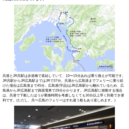
あの船は今？
船を眺める
船旅をもっと楽しく
Photo BBS
Text BBS
呉港とJR呉駅は歩道橋で直結していて、10〜15分あれば乗り換えが可能です。
JR呉駅からJR広島駅まではJRで37分。呉港から広島港までフェリーに乗り続
けた場合は広島港まで45分。広島港(宇品)はJR広島駅から離れているため、広
島港からJR広島駅まで路面電車で29分かかります。JR広島駅に移動する場合
は、呉港で下船したほうが乗換時間を考慮しなくても30分以上早く到着でき便
利です。(ただし、呉〜広島のフェリーはすれ違う船もあり楽しめます。)