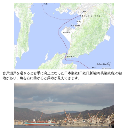
音戸瀬戸を過ぎると右手に廃止になった日本製鉄(日鉄日新製鋼 呉製鉄所)の跡
地があり、角を右に曲がると呉港が見えてきます。