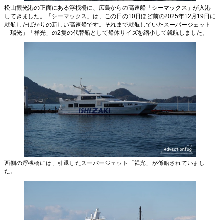
松山観光港の正面にある浮桟橋に、広島からの高速船「シーマックス」が入港
してきました。「シーマックス」は、この日の10日ほど前の2025年12月19日に
就航したばかりの新しい高速船です。それまで就航していたスーパージェット
「瑞光」「祥光」の2隻の代替船として船体サイズを縮小して就航しました。
西側の浮桟橋には、引退したスーパージェット「祥光」が係船されていまし
た。