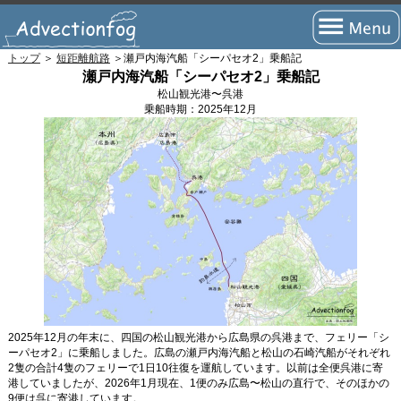
トップ
＞
短距離航路
＞瀬戸内海汽船「シーパセオ2」乗船記
トップページ
瀬戸内海汽船「シーパセオ2」乗船記
松山観光港〜呉港
フェリーの旅とは？
乗船時期：
2025年12月
フェリーの航路
瀬戸内海航路
北海道航路
九州・四国(太平洋)航路
沖縄・離島航路
国際航路
2025年12月の年末に、四国の松山観光港から広島県の呉港まで、フェリー「シ
ーパセオ2」に乗船しました。広島の瀬戸内海汽船と松山の石崎汽船がそれぞれ
海外航路
2隻の合計4隻のフェリーで1日10往復を運航しています。以前は全便呉港に寄
港していましたが、2026年1月現在、1便のみ広島〜松山の直行で、そのほかの
短距離航路
9便は呉に寄港しています。