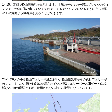
14:15、定刻で松山観光港を出港します。本船のデッキの一部はブリッジのウイ
ングより外側に飛び出していますので、まるでウイングにいるように少し岸壁
の上の角度から離着岸を見ることができます。
2025年6月の小倉松山フェリー廃止に伴い、松山観光港からの夜行フェリーが
無くなりました。阪神航路に使用されていた第2フェリーバース(Eゲート)は立
派な238mの岸壁ですが、使用されない寂しい状態になっています。