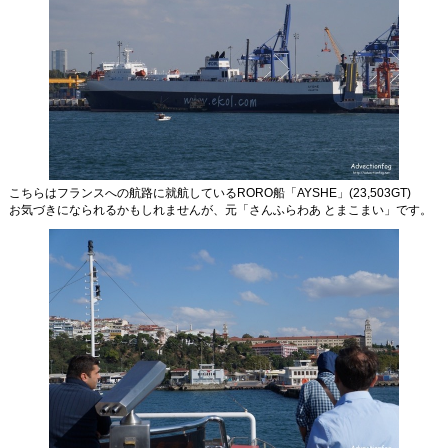
こちらはフランスへの航路に就航しているRORO船「AYSHE」(23,503GT)
お気づきになられるかもしれませんが、元「さんふらわあ とまこまい」です。