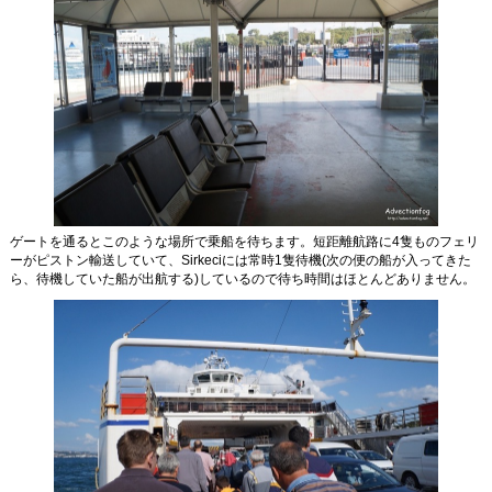
ゲートを通るとこのような場所で乗船を待ちます。短距離航路に4隻ものフェリ
ーがピストン輸送していて、Sirkeciには常時1隻待機(次の便の船が入ってきた
ら、待機していた船が出航する)しているので待ち時間はほとんどありません。