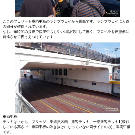
ここのフェリーも車両甲板のランプウェイから乗船です。ランプウェイに人道
の部分が確保されています。
なお、短時間の接岸で接岸中ももやい綱は使用して無く、プロペラを岸壁側に
前進させて押さえつけています。
車両甲板。
デッキは上から、ブリッジ、乗組員区画、旅客デッキ、一部旅客デッキ1(撮影
している高さで、車両甲板の吹き抜けになっていない両サイドのみ)、車両甲板
です。