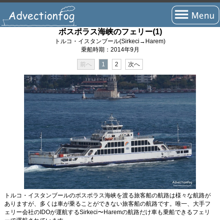
ボスポラス海峡のフェリー(1)
トップページ
トルコ・イスタンブール(Sirkeci→Harem)
乗船時期：2014年9月
フェリーの旅とは？
前へ
1
2
次へ
フェリーの航路
瀬戸内海航路
北海道航路
九州・四国(太平洋)航路
沖縄・離島航路
国際航路
トルコ・イスタンブールのボスポラス海峡を渡る旅客船の航路は様々な航路が
海外航路
ありますが、多くは車が乗ることができない旅客船の航路です。唯一、大手フ
ェリー会社のIDOが運航するSirkeci〜Haremの航路だけ車も乗船できるフェリ
短距離航路