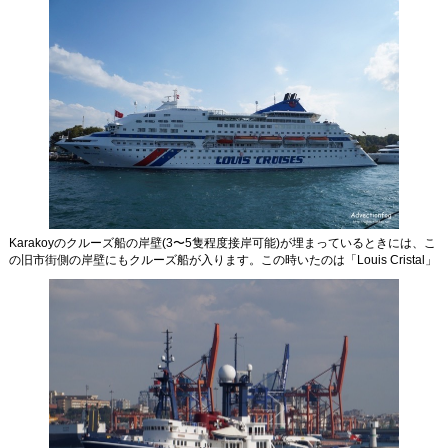
Karakoyのクルーズ船の岸壁(3〜5隻程度接岸可能)が埋まっているときには、こ
の旧市街側の岸壁にもクルーズ船が入ります。この時いたのは「Louis Cristal」