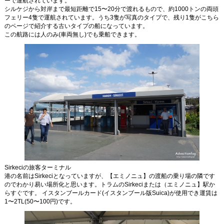
ーで運航されています。
シルケジから対岸まで最短距離で15〜20分で渡れるもので、約1000トンの両頭
あの船は今？
フェリー4隻で運航されています。うち3隻が写真のタイプで、残り1隻がこちら
のページで紹介する古いタイプの船になっています。
この航路には人のみ(車両無し)でも乗船できます。
船を眺める
船旅をもっと楽しく
Photo BBS
Text BBS
Sirkeciの旅客ターミナル
港の名前はSirkeciとなっていますが、【エミノニュ】の渡船の乗り場の隣です
のでわかり易い場所化と思います。トラムのSirkeciまたは（エミノニュ】駅か
らすぐです。 イスタンブールカード(イスタンブール版Suica)が使用でき運賃は
1〜2TL(50〜100円)です。