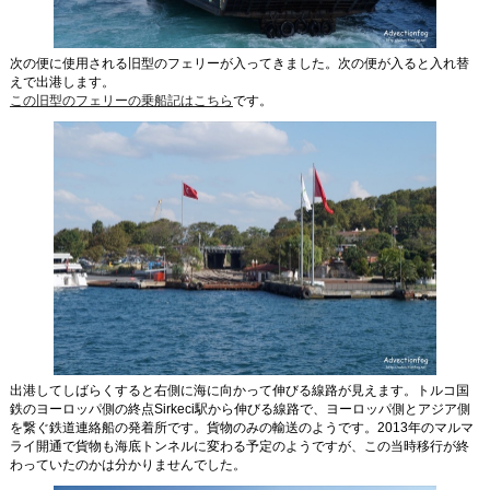
次の便に使用される旧型のフェリーが入ってきました。次の便が入ると入れ替
えで出港します。
この旧型のフェリーの乗船記はこちら
です。
出港してしばらくすると右側に海に向かって伸びる線路が見えます。トルコ国
鉄のヨーロッパ側の終点Sirkeci駅から伸びる線路で、ヨーロッパ側とアジア側
を繋ぐ鉄道連絡船の発着所です。貨物のみの輸送のようです。2013年のマルマ
ライ開通で貨物も海底トンネルに変わる予定のようですが、この当時移行が終
わっていたのかは分かりませんでした。